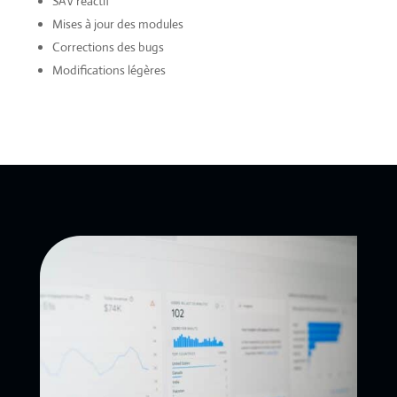
SAV réactif
Mises à jour des modules
Corrections des bugs
Modifications légères