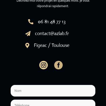
Décrivez-moi votre projet en quelques mots. je vous
répondrai rapidement.
06 81 48 77 13

contact@azlab.fr

Figeac / Toulouse

.
.